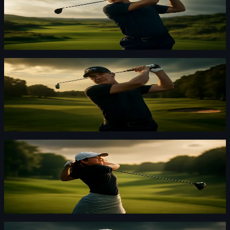
Harrington tillbaka i Ryder Cup — oväntat val i
Irland
Jag tycker Harrington är ett smart, oväntat val. Han
trodde det var över, men nu är han tillbaka.
Golf
·
By
Lars "Lansen" Kallström
·
6 d sedan
Henrik Stenson tillbaka på DP World Tour i
augusti
Stenson dyker upp i Odense i augusti. Vi blir inte
förvånade om han ställer till det för någon favorit.
Golf
·
By
Erik Lindqvist
·
30 juli 2026
Jeeno Thitikul 64 bogeyfri – favorit i AIG
Women's Open nu
Jeeno Thitikul öppnade med 64 slag, bogeyfri. Jag
tycker hon är favorit efter den ronden.
Golf
·
By
Oskar Nylund
·
30 juli 2026