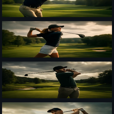
Svensson levererade 66 i andra rundan, men det räckte
inte. Missad cut i Detroit hotar hans FedEx Cup-position.
Golf
·
By
Maja Forsberg
·
6 d sedan
Bogeyfritt 69 för Arwefjäll — rusade upp i
Women's Open
Arwefjäll gick bogeyfritt 69 och klättrade 33 placeringar.
Jag såg en spelare som börjar dra nytta av stora
tävlingar.
Golf
·
By
Lars "Lansen" Kallström
·
6 d sedan
Nya pengar till LIV Golf kan förändra golfen på
allvar
New York Post rapporterar att LIV hittat nya pengar. Det
här kan bli startskottet på nåt större.
Golf
·
By
Maja Forsberg
·
6 d sedan