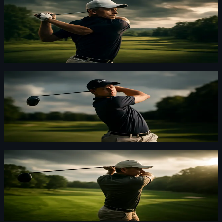
Trey Mullinax avstängd sex månader – WADA-
frågor väcks
Trey Mullinax får sex månaders avstängning efter ett
positivt WADA-test. Jag tycker det sätter press på
golfens antidopingrutiner.
Golf
·
By
Maja Forsberg
·
30 juli 2026
Ludvig Åberg klart för tre slutspel på PGA Tour i
år
Åberg är tia i FedEx Cup och i praktiken klar för två
stora slutspel. Jag tycker det säger mer än statistiken
gör.
Golf
·
By
Maja Forsberg
·
29 juli 2026
Golfbråk vid The Quarry: spelare misshandlad
och knivhuggen
Ett golfspel som spårade ur på The Quarry utanför San
Antonio. Först en klubba, sen en kniv — ja, du läste rätt.