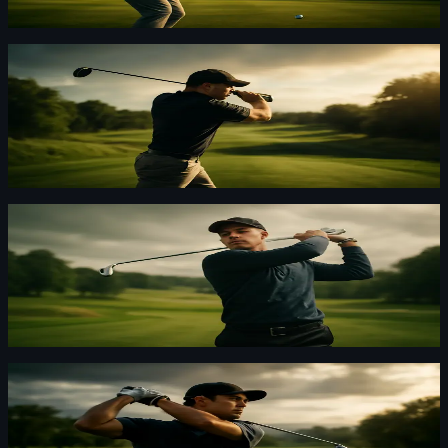
vara på väg att tystna.
Golf
·
By
Anna Bergström
·
23 juli 2026
R&A tecknar avtal med Liverpool – The Open
förändras
R&A har skrivit avtal med Liverpool City Region. Endast
2027 och 2028 är bekräftade, men samtalen fortsätter
under The Open 2024.
Golf
·
By
Maja Forsberg
·
22 juli 2026
Stenson tillbaka i seniormajor efter knapp miss
i Gleneagles
Stenson är tillbaka på seniortouren i Gleneagles efter en
snöplig sorti i The Open. Jag tycker han ser farlig ut,
rakt upp och ner.
Golf
·
By
Anna Bergström
·
22 juli 2026
Nytt samarbete öppnar dörr för asiatiska
golfspelare