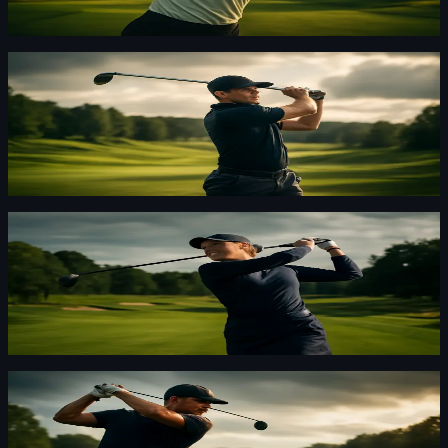
Yealimi Noh överraskar på Royal Lytham med tre slags
ledning. Svenska spelare ligger långt efter efter en tung
lördag.
Golf
·
By
Oskar Nylund
·
5 d sedan
Arwefjäll och Nordqvist tappade mark på
Moving Day
Båda svenskorna hade bra lägen men föll tillbaka under
lördagen på Royal Lytham. Arwefjäll slog 77 och
Nordqvist tappade mark.
Golf
·
By
Anna Bergström
·
5 d sedan
Kajsa Arwefjäll bäst av svenskarna i AIG
Women’s Open
Kajsa leder den svenska truppen i AIG Women’s Open.
Pontus och Jesper klarade inte Rocket Classic-kvalet.
Golf
·
By
Oskar Nylund
·
5 d sedan
Starkt andra varv räckte inte — Svensson
missar cut