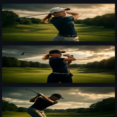
Golf
·
By
Lars "Lansen" Kallström
·
29 juli 2026
Maja Stark: Sveriges största medaljhopp i AIG
Open 2026
Maja Stark har varit jämn i årets majors. Två topp-10 gör
henne till Sveriges hetaste kort i AIG Women’s Open.
Golf
·
By
Erik Lindqvist
·
29 juli 2026
Ingrid Lindblad första reserv – kan rädda
svensk majorkvot
Jag tror en sen inkommande Lindblad kan ändra bilden.
Jag kan ha fel, men det skulle bli drama.
Golf
·
By
Oskar Nylund
·
23 juli 2026
LIV Golf riskerar avveckling – utan nya
finansieringar
Här på Sportskribent ser vi en tour på knä. LIV Golf kan