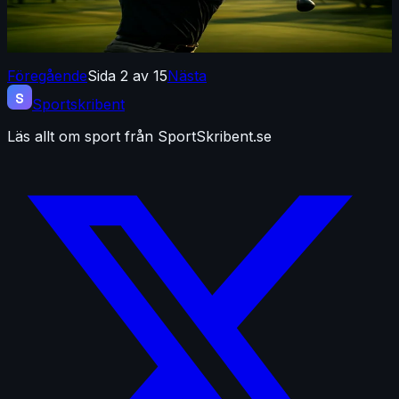
Vi på Sportskribent tror att det här kan rubba balansen i
proffsgolfen. Avtalet trädde i kraft omedelbart och gäller
åtminstone till 2029.
Föregående
Sida 2 av 15
Nästa
S
Sportskribent
Läs allt om sport från SportSkribent.se