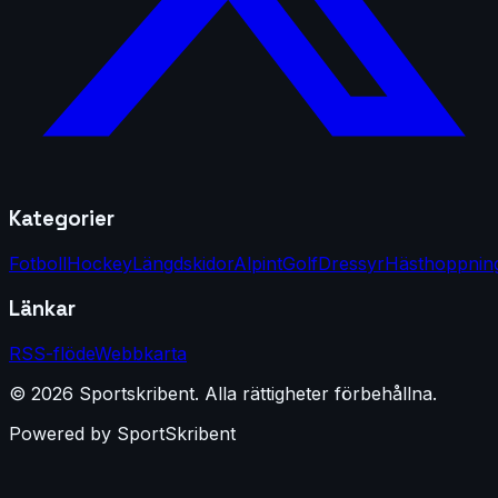
Kategorier
Fotboll
Hockey
Längdskidor
Alpint
Golf
Dressyr
Hästhoppnin
Länkar
RSS-flöde
Webbkarta
©
2026
Sportskribent
.
Alla rättigheter förbehållna.
Powered by
SportSkribent