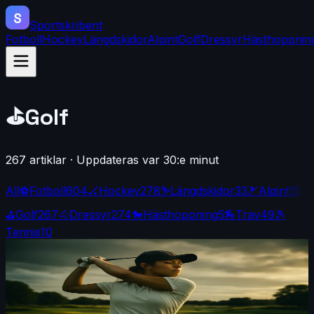
S
Sportskribent
Fotboll
Hockey
Längdskidor
Alpint
Golf
Dressyr
Hästhoppnin
⛳
Golf
267
artiklar
·
Uppdateras var 30:e minut
All
⚽
Fotboll
604
🏒
Hockey
278
⛷️
Längdskidor
33
🎿
Alpint
15
⛳
Golf
267
🐴
Dressyr
274
🐎
Hästhoppning
5
🏇
Trav
49
🎾
Tennis
10
Golf
·
By
Maja Forsberg
·
4 d sedan
Yealimi Noh chockar: tre slags ledning på Royal
Lytham