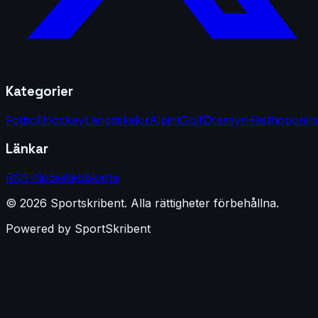
Kategorier
Fotboll
Hockey
Längdskidor
Alpint
Golf
Dressyr
Hästhoppnin
Länkar
RSS-flöde
Webbkarta
©
2026
Sportskribent
.
Alla rättigheter förbehållna.
Powered by
SportSkribent