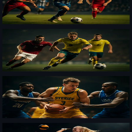
förlängning
IFK Göteborg missade två straffar men reste sig. De
vann dubbelmötet mot Levadia efter en het förlängning.
Dressyr
·
By
Maja Forsberg
·
30 juli 2026
Danmark anställer Tommy Samuelsson som
förbundskapten
Danmark tar in Tommy Samuelsson på ett tvåårsavtal.
Jag ser det som ett klart statement om ambition.
Dressyr
·
By
Lars "Lansen" Kallström
·
30 juli 2026
Svensk trio lyfter Ghana till brons – Kap Verde-
debut
Ghana tog bronset med svensk hjälp. Kap Verde gjorde
sin första turnering och bidrog till dramatiken.
Dressyr
·
By
Maja Forsberg
·
30 juli 2026