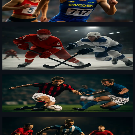
ohälsa
Grete Ahlberg är uttagen till EM i Birmingham efter en
tuff svacka. Hennes öppenhet om psykisk ohälsa får
förbundskaptenen att lyfta fram hennes resa.
Dressyr
·
By
Maja Forsberg
·
6 d sedan
Ryssland nekas spel i alla ishockey-mästerskap
2027
Från vårens öppning till total utfrysning. Jag tycker det
är ett politiskt ställningstagande som förändrar sporten.
Dressyr
·
By
Maja Forsberg
·
6 d sedan
Franco Baresi död – slutet på en Milan-epok, en
legend lämnar
Jag såg honom spela. Han var Milan.
Dressyr
·
By
Oskar Nylund
·
6 d sedan
IFK Göteborg vann trots två missade straffar i