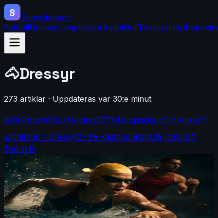
S
Sportskribent
Fotboll
Hockey
Längdskidor
Alpint
Golf
Dressyr
Hästhoppnin
🐴
Dressyr
273
artiklar
·
Uppdateras var 30:e minut
All
⚽
Fotboll
602
🏒
Hockey
277
⛷️
Längdskidor
33
🎿
Alpint
15
⛳
Golf
266
🐴
Dressyr
273
🐎
Hästhoppning
5
🏇
Trav
49
🎾
Tennis
10
Dressyr
·
By
Maja Forsberg
·
4 d sedan
Sjöström jagar hundradelarna – inspirerad av
Walsh
Jag stod vid kanten av bassängen och tänkte på