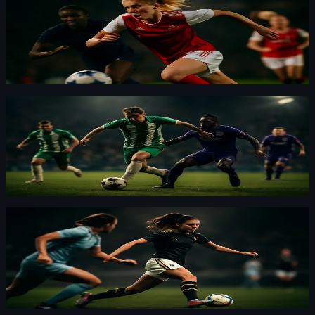
Smilla Holmberg: titel redan första säsongen i
Arsenal
Smilla Holmberg har bara varit i Arsenal i ett halvår och
har redan en titel. Landslagsbacken säger till SVT Sport
att hon har stora ambitioner.
Dressyr
·
By
Lars "Lansen" Kallström
·
23 juli 2026
Hammarby måste stå emot Anderlecht – krig
på 3 arena ikväll
Hammarby tar emot Anderlecht på 3 arena i Europa
League-kvalet. Det kommer bli fysiskt, säger Montader
Madjed.
Dressyr
·
By
Anna Bergström
·
23 juli 2026
AIK värvar Loreta Kullashi – landslagsmeriterad
och gratis
AIK har värvat Loreta Kullashi på fri transfer. Hon säger
till klubbens hemsida att hon är jätteglad att vara här.