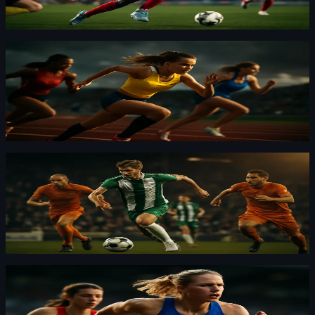
Sagoe Jr säger rakt upp och ner att Allsvenskan känns
som Premier League. Vi hör det och vi reagerar, för det
kommer från Arsenal-lägret.
Dressyr
·
By
Erik Lindqvist
·
5 d sedan
Carmen Cernjul siktar på U20‑VM‑medalj —
första sedan 1990
Vi var där tidigt på banan. Carmen knöt skorna och sa
vad hon ville ha — en medalj på U20‑VM.
Dressyr
·
By
Erik Lindqvist
·
6 d sedan
Hammarby 5–0 mot Växjö – fyra norska mål
visar styrka
Hammarby krossade Växjö med 5–0. Fyra mål kom från
norska spelare och lagets offensiv var tydlig.
Dressyr
·
By
Oskar Nylund
·
6 d sedan
Grete Ahlberg tillbaka i EM — öppen om psykisk