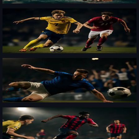
marginaler. Två hundradelar kan avgöra allt.
Dressyr
·
By
Anna Bergström
·
4 d sedan
Melwin Lycke Holm får kritik efter EM-uttagning
i truppen
Melwin Lycke Holm är uttagen till EM och möter hård
kritik online. Här på Sportskribent ser vi hur truppvalet
redan tar fokus från tävlingen.
Dressyr
·
By
Maja Forsberg
·
5 d sedan
Evans voltade och fastnade – räddad av finska
fansen
Evans tappade bilen och voltade flera gånger på SS14.
Lokala fans drog honom loss och räddade andraplatsen.
Dressyr
·
By
Lars "Lansen" Kallström
·
5 d sedan
Sagoe Jr: Allsvenskan känns som Premier
League – på allvar