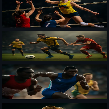
Isabelle Haak möter Italien och Frankrike på
hemmaplan
Haak spelar i Conegliano och har halvfranska rötter. I
augusti möter hon både Italien och Frankrike i EM —
och det blir personligt.
Dressyr
·
By
Maja Forsberg
·
29 juli 2026
Mjällbys fall: från rekord till långt efter toppen
Från glans till grus i Listerlandet. Mjällby slog rekord
förra året — nu ligger de långt efter.
Dressyr
·
By
Oskar Nylund
·
29 juli 2026
Emmanuel Eseme satte Samväldesspelens
rekord: 9,83
Eseme slog rekord på 100 meter i Samväldesspelen.
Han firade med Gyökeres målgest — helt otroligt.
Dressyr
·
By
Oskar Nylund
·
29 juli 2026